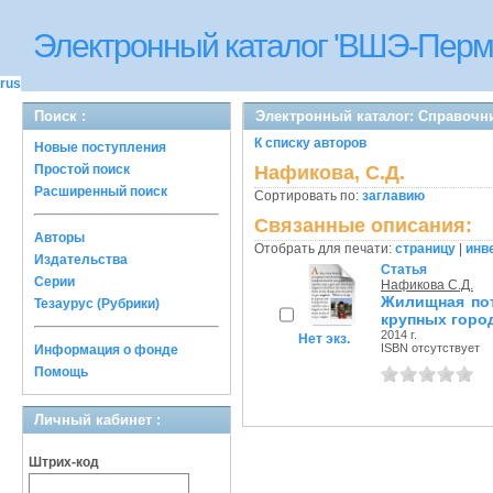
Электронный каталог 'ВШЭ-Перм
rus
Поиск :
Электронный каталог: Справочн
К списку авторов
Новые поступления
Простой поиск
Нафикова, С.Д.
Расширенный поиск
Сортировать по:
заглавию
Связанные описания:
Авторы
Отобрать для печати:
страницу
|
инв
Издательства
Статья
Серии
Нафикова С.Д.
Жилищная пот
Тезаурус (Рубрики)
крупных горо
2014 г.
Нет экз.
ISBN отсутствует
Информация о фонде
Помощь
Личный кабинет :
Штрих-код