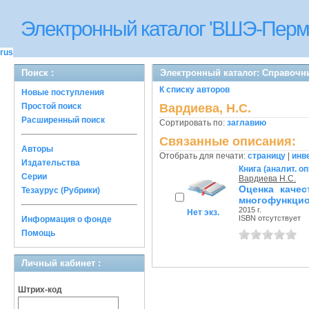
Электронный каталог 'ВШЭ-Перм
rus
Поиск :
Электронный каталог: Справочн
К списку авторов
Новые поступления
Простой поиск
Вардиева, Н.С.
Расширенный поиск
Сортировать по:
заглавию
Связанные описания:
Авторы
Отобрать для печати:
страницу
|
инв
Издательства
Книга (аналит. о
Серии
Вардиева Н.С.
Оценка качес
Тезаурус (Рубрики)
многофункцио
2015 г.
Нет экз.
ISBN отсутствует
Информация о фонде
Помощь
Личный кабинет :
Штрих-код