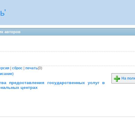
ь'
ик авторов
ерсия
|
сброс
|
печать
(
0
)
писание)
На пол
тва предоставления государственных услуг в
нальных центрах