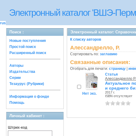
Электронный каталог 'ВШЭ-Перм
rus
Поиск :
Электронный каталог: Справочн
К списку авторов
Новые поступления
Простой поиск
Алессандрелло, Р.
Расширенный поиск
Сортировать по:
заглавию
Связанные описания:
Авторы
Отобрать для печати:
страницу
|
инв
Издательства
Статья
Серии
Алессандрелло Р.
Актуальное п
Тезаурус (Рубрики)
и среднего би
2017 г.
Нет экз.
ISBN отсутствует
Информация о фонде
Помощь
Личный кабинет :
Штрих-код