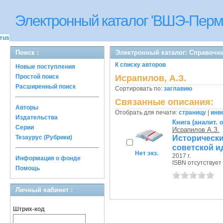
Электронный каталог 'ВШЭ-Перм
rus
Поиск :
Электронный каталог: Справочн
К списку авторов
Новые поступления
Простой поиск
Исрапилов, А.З.
Расширенный поиск
Сортировать по:
заглавию
Связанные описания:
Авторы
Отобрать для печати:
страницу
|
инв
Издательства
Книга (аналит. 
Серии
Исрапилов А.З.
Исторически
Тезаурус (Рубрики)
советской и
Нет экз.
2017 г.
Информация о фонде
ISBN отсутствует
Помощь
Личный кабинет :
Штрих-код