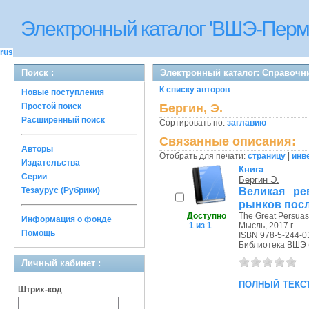
Электронный каталог 'ВШЭ-Перм
rus
Поиск :
Электронный каталог: Справочн
К списку авторов
Новые поступления
Простой поиск
Бергин, Э.
Расширенный поиск
Сортировать по:
заглавию
Связанные описания:
Авторы
Отобрать для печати:
страницу
|
инв
Издательства
Книга
Серии
Бергин Э.
Великая ре
Тезаурус (Рубрики)
рынков посл
Доступно
The Great Persuas
Информация о фонде
1 из 1
Мысль, 2017 г.
Помощь
ISBN 978-5-244-0
Библиотека ВШЭ (П
Личный кабинет :
полный текс
Штрих-код