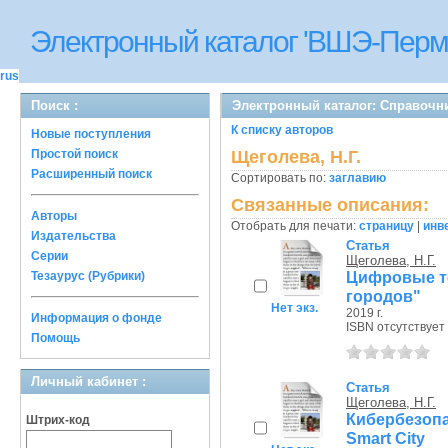
Электронный каталог 'ВШЭ-Перм
rus
Поиск :
Электронный каталог: Справочн
К списку авторов
Новые поступления
Простой поиск
Щеголева, Н.Г.
Расширенный поиск
Сортировать по:
заглавию
Связанные описания:
Авторы
Отобрать для печати:
страницу
|
инв
Издательства
Статья
Серии
Щеголева, Н.Г.
Цифровые те
Тезаурус (Рубрики)
городов"
Нет экз.
2019 г.
Информация о фонде
ISBN отсутствует
Помощь
Личный кабинет :
Статья
Щеголева, Н.Г.
Кибербезоп
Штрих-код
Smart City