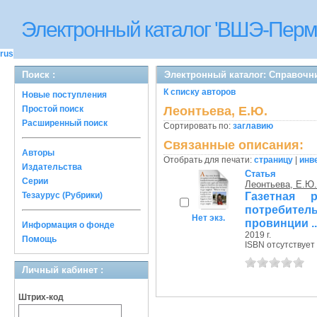
Электронный каталог 'ВШЭ-Перм
rus
Поиск :
Электронный каталог: Справочн
К списку авторов
Новые поступления
Простой поиск
Леонтьева, Е.Ю.
Расширенный поиск
Сортировать по:
заглавию
Связанные описания:
Авторы
Отобрать для печати:
страницу
|
инв
Издательства
Статья
Серии
Леонтьева, Е.Ю.
Газетная 
Тезаурус (Рубрики)
потребите
Нет экз.
провинции ..
Информация о фонде
2019 г.
Помощь
ISBN отсутствует
Личный кабинет :
Штрих-код