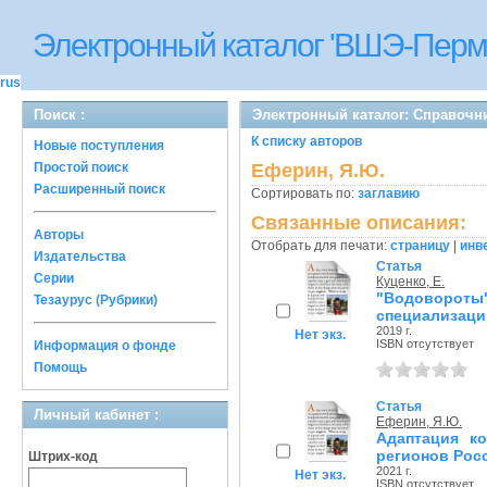
Электронный каталог 'ВШЭ-Перм
rus
Поиск :
Электронный каталог: Справочн
К списку авторов
Новые поступления
Простой поиск
Еферин, Я.Ю.
Расширенный поиск
Сортировать по:
заглавию
Связанные описания:
Авторы
Отобрать для печати:
страницу
|
инв
Издательства
Статья
Серии
Куценко, Е.
"Водовороты
Тезаурус (Рубрики)
специализаци
2019 г.
Нет экз.
ISBN отсутствует
Информация о фонде
Помощь
Статья
Личный кабинет :
Еферин, Я.Ю.
Адаптация к
регионов Рос
Штрих-код
2021 г.
Нет экз.
ISBN отсутствует