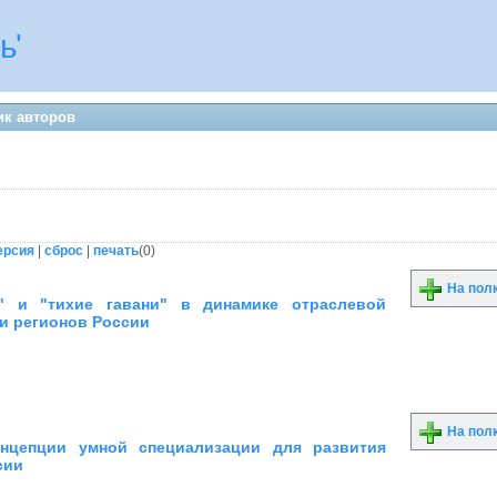
ь'
ик авторов
ерсия
|
сброс
|
печать
(
0
)
На пол
" и "тихие гавани" в динамике отраслевой
и регионов России
На пол
онцепции умной специализации для развития
сии