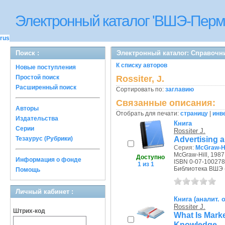
Электронный каталог 'ВШЭ-Перм
rus
Поиск :
Электронный каталог: Справочн
К списку авторов
Новые поступления
Простой поиск
Rossiter, J.
Расширенный поиск
Сортировать по:
заглавию
Связанные описания:
Авторы
Отобрать для печати:
страницу
|
инв
Издательства
Книга
Серии
Rossiter J.
Advertising
Тезаурус (Рубрики)
Серия:
McGraw-Hil
McGraw-Hill, 1987 
Доступно
Информация о фонде
ISBN 0-07-100278
1 из 1
Библиотека ВШЭ (П
Помощь
Личный кабинет :
Книга (аналит. 
Rossiter J.
Штрих-код
What Is Mark
Knowledge