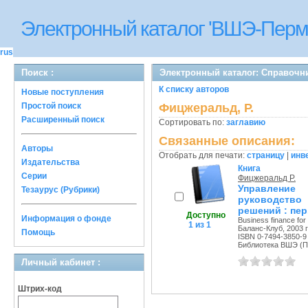
Электронный каталог 'ВШЭ-Перм
rus
Поиск :
Электронный каталог: Справочн
К списку авторов
Новые поступления
Простой поиск
Фицжеральд, Р.
Расширенный поиск
Сортировать по:
заглавию
Связанные описания:
Авторы
Отобрать для печати:
страницу
|
инв
Издательства
Книга
Серии
Фицжеральд Р.
Управление
Тезаурус (Рубрики)
руководств
решений : пер.
Доступно
Информация о фонде
Business finance fo
1 из 1
Баланс-Клуб, 2003 г
Помощь
ISBN 0-7494-3850-9
Библиотека ВШЭ (Пе
Личный кабинет :
Штрих-код