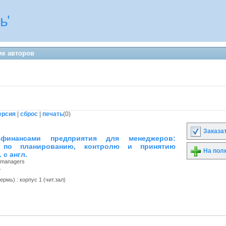
ь'
ик авторов
ерсия
|
сброс
|
печать
(
0
)
Заказа
 финансами предприятия для менеджеров:
о по планированию, контролю и принятию
На пол
 с англ.
r managers
.
рмь) : корпус 1 (чит.зал)