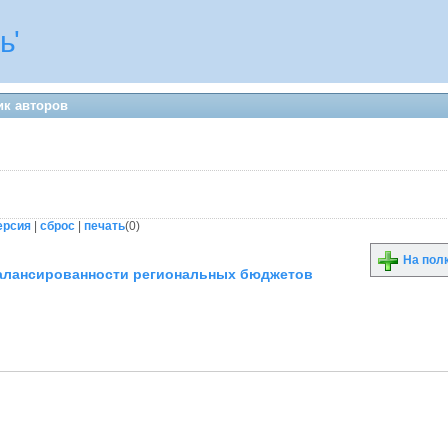
ь'
ик авторов
ерсия
|
сброс
|
печать
(
0
)
На пол
лансированности региональных бюджетов