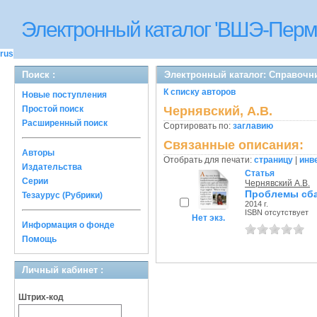
Электронный каталог 'ВШЭ-Перм
rus
Поиск :
Электронный каталог: Справочн
К списку авторов
Новые поступления
Простой поиск
Чернявский, А.В.
Расширенный поиск
Сортировать по:
заглавию
Связанные описания:
Авторы
Отобрать для печати:
страницу
|
инв
Издательства
Статья
Серии
Чернявский А.В.
Проблемы сба
Тезаурус (Рубрики)
2014 г.
ISBN отсутствует
Нет экз.
Информация о фонде
Помощь
Личный кабинет :
Штрих-код