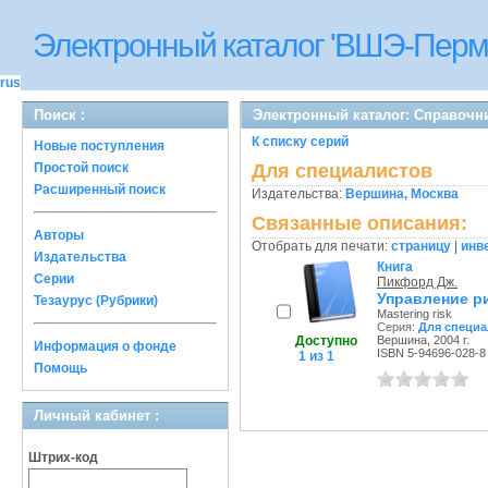
Электронный каталог 'ВШЭ-Перм
rus
Поиск :
Электронный каталог: Справочни
К списку серий
Новые поступления
Простой поиск
Для специалистов
Расширенный поиск
Издательства:
Вершина, Москва
Связанные описания:
Авторы
Отобрать для печати:
страницу
|
инв
Издательства
Книга
Серии
Пикфорд Дж.
Управление ри
Тезаурус (Рубрики)
Mastering risk
Серия:
Для специа
Доступно
Вершина, 2004 г.
Информация о фонде
ISBN 5-94696-028-8
1 из 1
Помощь
Личный кабинет :
Штрих-код