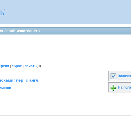
ь'
к серий издательств
ерсия
|
сброс
|
печать
(
0
)
Заказа
сками: пер. с англ.
На пол
листов