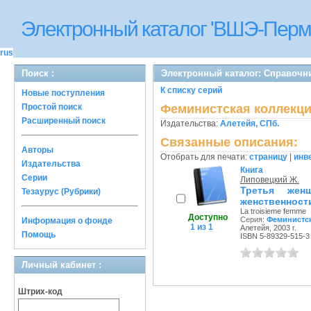
Электронный каталог 'ВШЭ-Перм
rus
Поиск :
Электронный каталог: Справочни
К списку серий
Новые поступления
Простой поиск
Феминистская коллекц
Расширенный поиск
Издательства:
Алетейя, СПб.
Связанные описания:
Авторы
Отобрать для печати:
страницу
|
инв
Издательства
Книга
Серии
Липовецкий Ж.
Третья жен
Тезаурус (Рубрики)
женственност
La troisieme femme
Доступно
Серия:
Феминистс
Информация о фонде
1 из 1
Алетейя, 2003 г.
Помощь
ISBN 5-89329-515-3
Личный кабинет :
Штрих-код