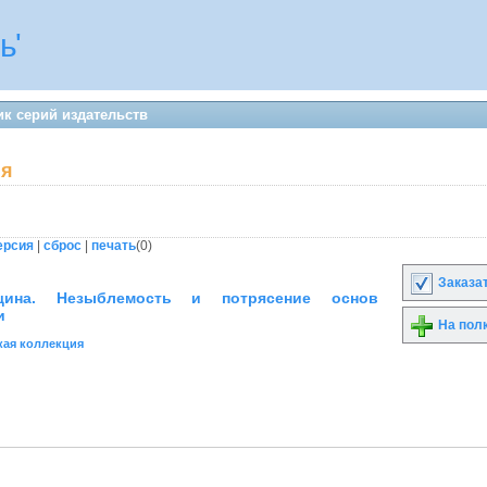
ь'
к серий издательств
ия
ерсия
|
сброс
|
печать
(
0
)
Заказа
щина. Незыблемость и потрясение основ
и
На пол
кая коллекция