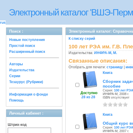
Электронный каталог 'ВШЭ-Перм
rus
Поиск :
Электронный каталог: Справочни
К списку серий
Новые поступления
Простой поиск
100 лет РЭА им. Г.В. Пл
Расширенный поиск
Издательства:
ИНФРА-М, М.
Связанные описания:
Авторы
Отобрать для печати:
страницу
|
инв
Издательства
Книга
Серии
Сборник зада
Тезаурус (Рубрики)
пособие
Серия:
100 лет РЭА
Доступно
ИНФРА-М, 2008 г.
Информация о фонде
28 из 28
ISBN отсутствует
Помощь
Личный кабинет :
Книга
Общий курс в
Штрих-код
Серия:
100 лет РЭА
ИНФРА-М, 2007 г.