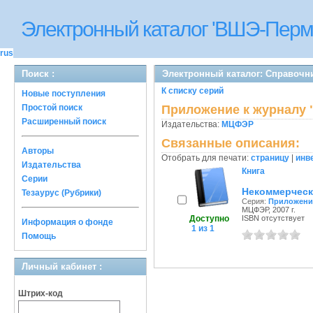
Электронный каталог 'ВШЭ-Перм
rus
Поиск :
Электронный каталог: Справочни
К списку серий
Новые поступления
Простой поиск
Приложение к журналу
Расширенный поиск
Издательства:
МЦФЭР
Связанные описания:
Авторы
Отобрать для печати:
страницу
|
инв
Издательства
Книга
Серии
Некоммерческ
Тезаурус (Рубрики)
Серия:
Приложение
МЦФЭР, 2007 г.
Доступно
ISBN отсутствует
Информация о фонде
1 из 1
Помощь
Личный кабинет :
Штрих-код