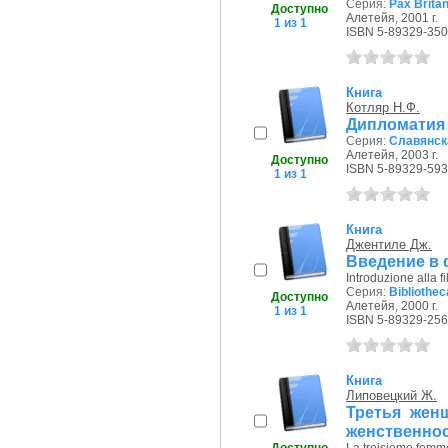
Серия:
Pax Brita
Доступно
Алетейя, 2001 г.
1 из 1
ISBN 5-89329-350
Книга
Котляр Н.Ф.
Дипломатия
Серия:
Славянск
Алетейя, 2003 г.
Доступно
ISBN 5-89329-593
1 из 1
Книга
Джентиле Дж.
Введение в 
Introduzione alla fi
Серия:
Bibliothec
Доступно
Алетейя, 2000 г.
1 из 1
ISBN 5-89329-256
Книга
Липовецкий Ж.
Третья жен
женственно