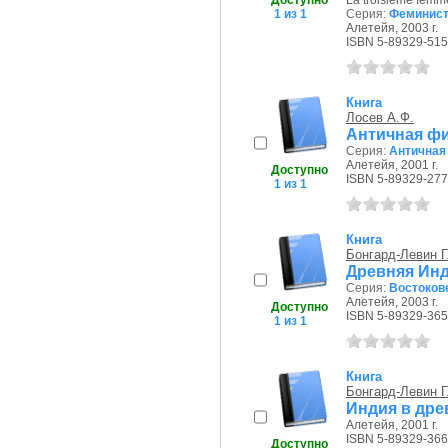
Доступно
La troisieme femm
1 из 1
Серия:
Феминист
Алетейя, 2003 г.
ISBN 5-89329-515
Книга
Лосев А.Ф.
Античная ф
Серия:
Античная
Алетейя, 2001 г.
Доступно
ISBN 5-89329-277
1 из 1
Книга
Бонгард-Левин Г
Древняя Инд
Серия:
Востоков
Алетейя, 2003 г.
Доступно
ISBN 5-89329-365
1 из 1
Книга
Бонгард-Левин Г
Индия в дре
Алетейя, 2001 г.
ISBN 5-89329-366
Доступно