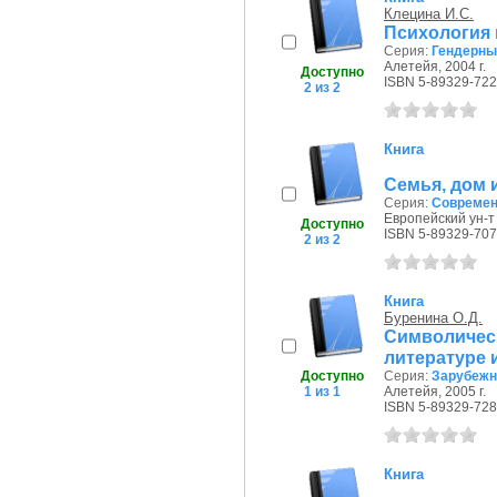
Клецина И.С.
Психология 
Серия:
Гендерны
Алетейя, 2004 г.
Доступно
ISBN 5-89329-722
2 из 2
Книга
Семья, дом 
Серия:
Современ
Европейский ун-т 
Доступно
ISBN 5-89329-707
2 из 2
Книга
Буренина О.Д.
Символичес
литературе 
Доступно
Серия:
Зарубежн
1 из 1
Алетейя, 2005 г.
ISBN 5-89329-728
Книга