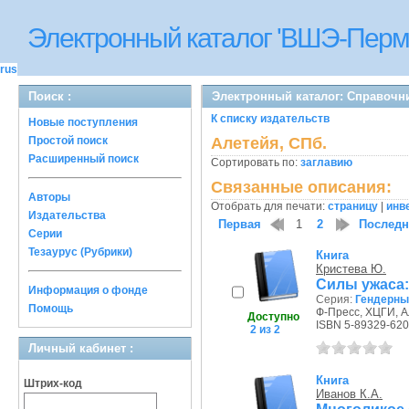
Электронный каталог 'ВШЭ-Перм
rus
Поиск :
Электронный каталог: Справочн
К списку издательств
Новые поступления
Простой поиск
Алетейя, СПб.
Расширенный поиск
Сортировать по:
заглавию
Связанные описания:
Авторы
Отобрать для печати:
страницу
|
инв
Издательства
Первая
1
2
Послед
Серии
Тезаурус (Рубрики)
Книга
Кристева Ю.
Силы ужаса:
Информация о фонде
Серия:
Гендерны
Помощь
Ф-Пресс, ХЦГИ, Ал
Доступно
ISBN 5-89329-620
2 из 2
Личный кабинет :
Книга
Штрих-код
Иванов К.А.