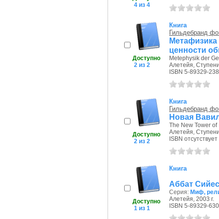
4 из 4
Книга
Гильдебранд фо
Метафизика
ценности о
Доступно
Metephysik der Ge
2 из 2
Алетейя, Ступени,
ISBN 5-89329-238
Книга
Гильдебранд фо
Новая Вави
The New Tower of
Алетейя, Ступени,
Доступно
ISBN отсутствует
2 из 2
Книга
Аббат Сийес
Серия:
Миф, рели
Алетейя, 2003 г.
Доступно
ISBN 5-89329-630
1 из 1