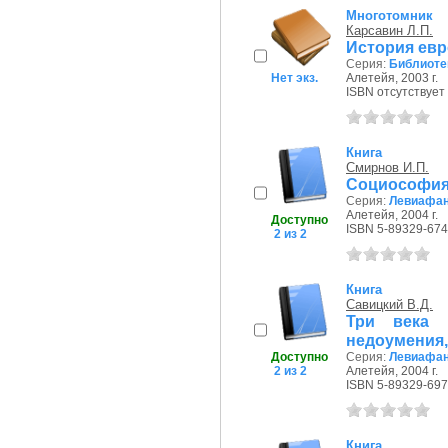
Многотомник
Карсавин Л.П.
История евр
Серия:
Библиоте
Нет экз.
Алетейя, 2003 г.
ISBN отсутствует
Книга
Смирнов И.П.
Социософия
Серия:
Левиафан
Алетейя, 2004 г.
Доступно
ISBN 5-89329-674
2 из 2
Книга
Савицкий В.Д.
Три века 
недоумения,
Доступно
Серия:
Левиафан
2 из 2
Алетейя, 2004 г.
ISBN 5-89329-697
Книга