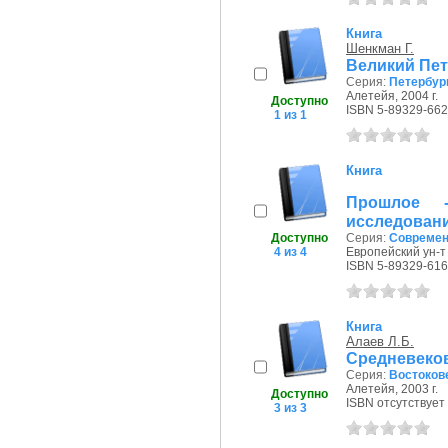
Книга
Шенкман Г.
Великий Пе
Серия:
Петербур
Алетейя, 2004 г.
Доступно
ISBN 5-89329-662
1 из 1
Книга
Прошлое 
исследован
Доступно
Серия:
Современ
4 из 4
Европейский ун-т 
ISBN 5-89329-616
Книга
Алаев Л.Б.
Средневеко
Серия:
Востоков
Алетейя, 2003 г.
Доступно
ISBN отсутствует
3 из 3