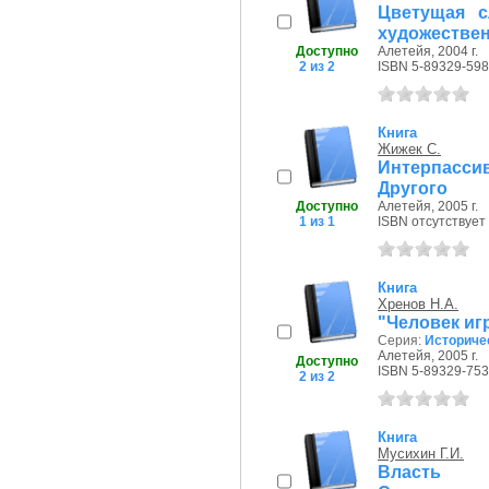
Цветущая с
художествен
Доступно
Алетейя, 2004 г.
2 из 2
ISBN 5-89329-598
Книга
Жижек С.
Интерпассив
Другого
Доступно
Алетейя, 2005 г.
1 из 1
ISBN отсутствует
Книга
Хренов Н.А.
"Человек иг
Серия:
Историче
Алетейя, 2005 г.
Доступно
ISBN 5-89329-753
2 из 2
Книга
Мусихин Г.И.
Власть 