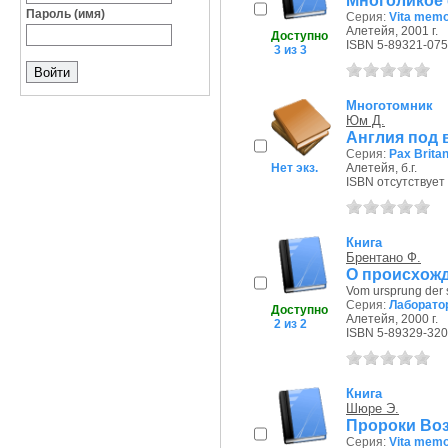
Многоликое
Пароль (имя)
Серия:
Vita memo
Алетейя, 2001 г.
Доступно
ISBN 5-89321-075
3 из 3
Многотомник
Юм Д.
Англия под 
Серия:
Pax Brita
Нет экз.
Алетейя, б.г.
ISBN отсутствует
Книга
Брентано Ф.
О происхожд
Vom ursprung der s
Серия:
Лаборато
Доступно
Алетейя, 2000 г.
2 из 2
ISBN 5-89329-320
Книга
Шюре Э.
Пророки Воз
Серия:
Vita memo