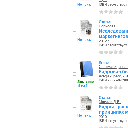
2012 г.
Нет экз.
ISBN отсутствует
Статья
Борисова С.Г.
Исследован
маркетингов
Нет экз.
2012 г.
ISBN отсутствует
Книга
Соломанидина Т
Кадровая бе
Альфа-Пресс, 2011
ISBN 978-5-94280
Доступно
5 из 5
Статья
Маслов Д.В.
Кадры реш
принципах м
Нет экз.
2010 г.
ISBN отсутствует