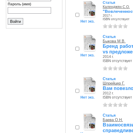
Статья
Пароль (имя)
Календжян С.О.
"Вовлеченнос
2017 г.
ISBN отсутствует
Нет экз.
Статья
Быкова М.В.
Бренд рабо
vs предлож
Нет экз.
2014 г.
ISBN отсутствует
Статья
Шпрейцер Г.
Вам повезло
2012 г.
Нет экз.
ISBN отсутствует
Статья
Баева О.Н.
Взаимосв
справедли