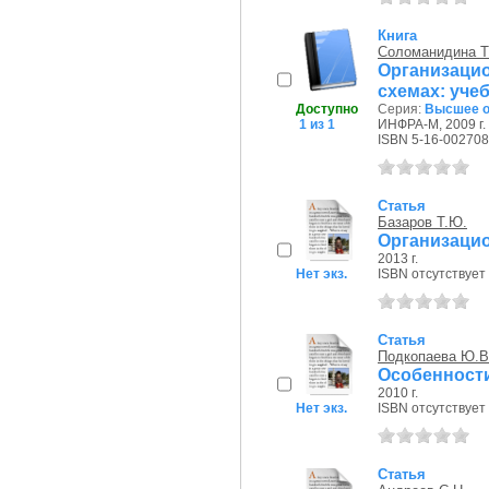
Книга
Соломанидина Т
Организацион
схемах: уче
Доступно
Серия:
Высшее о
1 из 1
ИНФРА-М, 2009 г.
ISBN 5-16-002708
Статья
Базаров Т.Ю.
Организацио
2013 г.
Нет экз.
ISBN отсутствует
Статья
Подкопаева Ю.В
Особенности
2010 г.
Нет экз.
ISBN отсутствует
Статья