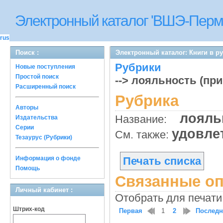
Электронный каталог 'ВШЭ-Перм
rus
Поиск :
Электронный каталог: Книги в р
Рубрики
Новые поступления
Простой поиск
--> лояльность (пр
Расширенный поиск
Рубрика
Авторы
лояль
Название:
Издательства
Серии
удовле
См. также:
Тезаурус (Рубрики)
Информация о фонде
Печать списка
Помощь
Связанные оп
Личный кабинет :
Отобрать для печати
Штрих-код
Первая
1
2
Послед