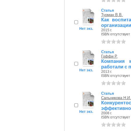
Статья
Турман В.В.
Как воспит
организации
Нет экз.
2015 г.
ISBN отсутствует
Статья
Гоффи Р.
Компания 
работали с 
Нет экз.
2013 г.
ISBN отсутствует
Статья
Сальникова Н.И.
Конкурент
эффективно
Нет экз.
2008 г.
ISBN отсутствует