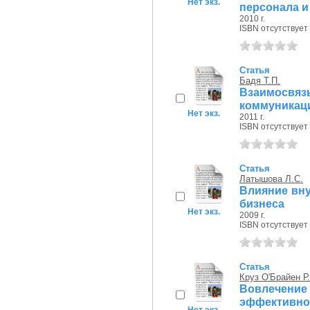
Нет экз.
персонала и 
2010 г.
ISBN отсутствует
Статья
Бадя Т.П.
Взаимосвяз
коммуникац
Нет экз.
2011 г.
ISBN отсутствует
Статья
Латышова Л.С.
Влияние вну
бизнеса
Нет экз.
2009 г.
ISBN отсутствует
Статья
Круз О'Брайен Р.
Вовлечени
эффективн