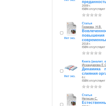
Нет экз.
преданность, 
2009 г.
ISBN отсутствует
Статья
Громова, Н.В.
Вовлеченн
повышени
Нет экз.
современны
2018 г.
ISBN отсутствует
Книга (аналит. 
Искандарова Е.
Динамика 
слияния орг
Нет экз.
б.г.
ISBN отсутствует
Статья
Нетесин С.
Естественны