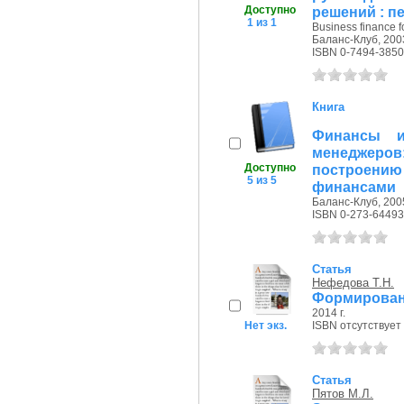
Доступно
решений : пе
1 из 1
Business finance 
Баланс-Клуб, 2003
ISBN 0-7494-3850
Книга
Финансы и
менеджеро
Доступно
построению
5 из 5
финансами
Баланс-Клуб, 2005
ISBN 0-273-64493
Статья
Нефедова Т.Н.
Формирован
2014 г.
Нет экз.
ISBN отсутствует
Статья
Пятов М.Л.