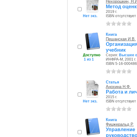
Нехорошкин, Н.И
Метод оценк
2019 г.
Нет экз.
ISBN отсутствует
Книга
Пещанская И.В.
Организаци
учебник
Доступно
Серия:
Высшее о
1 из 1
ИНФРА-М, 2001 г.
ISBN 5-16-000486
Статья
Анохина Н.Ф.
Работа и ли
2015 г.
Нет экз.
ISBN отсутствует
Книга
Фицжеральд Р.
Управление
руководств