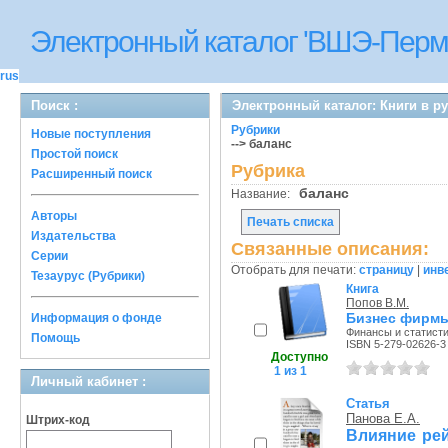
Электронный каталог 'ВШЭ-Перм
rus
Поиск :
Электронный каталог: Книги в р
Рубрики
Новые поступления
--> баланс
Простой поиск
Рубрика
Расширенный поиск
баланс
Название:
Авторы
Печать списка
Издательства
Связанные описания:
Серии
Отобрать для печати:
страницу
|
инв
Тезаурус (Рубрики)
Книга
Попов В.М.
Бизнес фирмы
Информация о фонде
Финансы и статистик
Помощь
ISBN 5-279-02626-3
Доступно
1 из 1
Личный кабинет :
Статья
Панова Е.А.
Штрих-код
Влияние рей