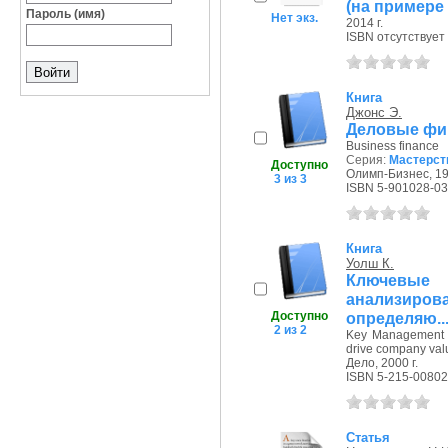
(на примере 
Пароль (имя)
Нет экз.
2014 г.
ISBN отсутствует
Книга
Джонс Э.
Деловые фина
Business finance
Серия:
Мастерст
Доступно
Олимп-Бизнес, 199
3 из 3
ISBN 5-901028-03
Книга
Уолш К.
Ключевые
анализирова
Доступно
определяю...:
2 из 2
Key Management Ra
drive company val
Дело, 2000 г.
ISBN 5-215-00802
Статья