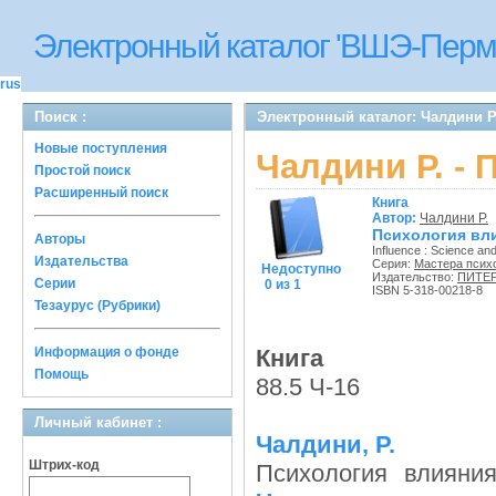
Электронный каталог 'ВШЭ-Перм
rus
Поиск :
Электронный каталог: Чалдини Р
Новые поступления
Чалдини Р. -
Простой поиск
Расширенный поиск
Книга
Автор:
Чалдини Р.
Психология вл
Авторы
Influence : Science an
Издательства
Серия:
Мастера псих
Недоступно
Издательство:
ПИТЕР
Серии
0 из 1
ISBN 5-318-00218-8
Тезаурус (Рубрики)
Информация о фонде
Книга
Помощь
88.5 Ч-16
Личный кабинет :
Чалдини, Р.
Штрих-код
Психология влияния