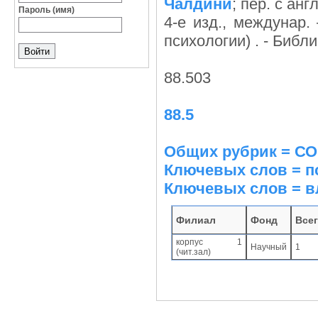
Чалдини
; пер. с анг
Пароль (имя)
4-е изд., междунар.
психологии) . - Библи
88.503
88.5
Общих рубрик = 
Ключевых слов = п
Ключевых слов = в
Филиал
Фонд
Все
корпус 1
Научный
1
(чит.зал)