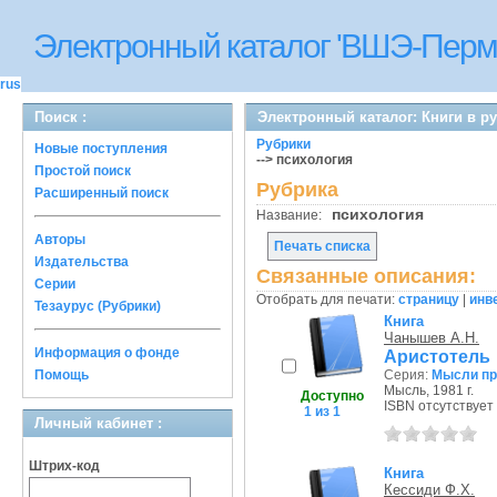
Электронный каталог 'ВШЭ-Перм
rus
Поиск :
Электронный каталог: Книги в р
Рубрики
Новые поступления
--> психология
Простой поиск
Рубрика
Расширенный поиск
психология
Название:
Авторы
Печать списка
Издательства
Связанные описания:
Серии
Отобрать для печати:
страницу
|
инв
Тезаурус (Рубрики)
Книга
Чанышев А.Н.
Информация о фонде
Аристотель
Помощь
Серия:
Мысли пр
Мысль, 1981 г.
Доступно
ISBN отсутствует
1 из 1
Личный кабинет :
Штрих-код
Книга
Кессиди Ф.Х.