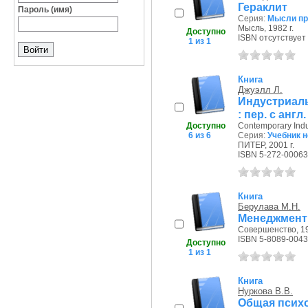
Гераклит
Пароль (имя)
Серия:
Мысли пр
Мысль, 1982 г.
Доступно
ISBN отсутствует
1 из 1
Книга
Джуэлл Л.
Индустриаль
: пер. с англ.
Доступно
Contemporary Indu
6 из 6
Серия:
Учебник н
ПИТЕР, 2001 г.
ISBN 5-272-00063
Книга
Берулава М.Н.
Менеджмент
Совершенство, 19
ISBN 5-8089-0043
Доступно
1 из 1
Книга
Нуркова В.В.
Общая психо