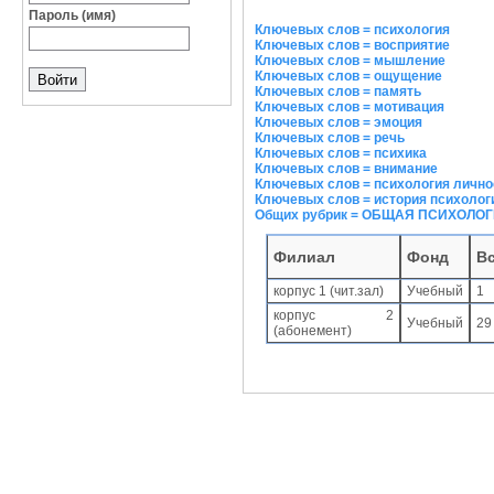
Пароль (имя)
Ключевых слов = психология
Ключевых слов = восприятие
Ключевых слов = мышление
Ключевых слов = ощущение
Ключевых слов = память
Ключевых слов = мотивация
Ключевых слов = эмоция
Ключевых слов = речь
Ключевых слов = психика
Ключевых слов = внимание
Ключевых слов = психология лично
Ключевых слов = история психолог
Общих рубрик = ОБЩАЯ ПСИХОЛО
Филиал
Фонд
В
корпус 1 (чит.зал)
Учебный
1
корпус 2
Учебный
29
(абонемент)