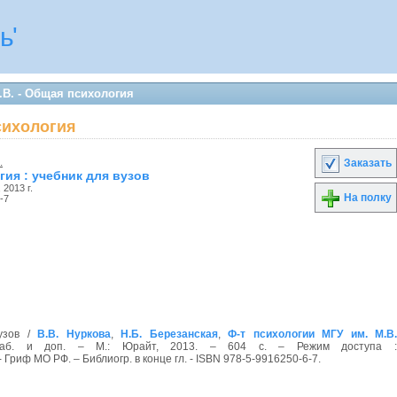
ь'
.В. - Общая психология
сихология
.
Заказать
ия : учебник для вузов
, 2013 г.
На полку
-7
узов /
В.В. Нуркова
,
Н.Б. Березанская
,
Ф-т психологии МГУ им. М.В.
раб. и доп. – М.: Юрайт, 2013. – 604 с. – Режим доступа :
f. - Гриф МО РФ. – Библиогр. в конце гл. - ISBN 978-5-9916250-6-7.