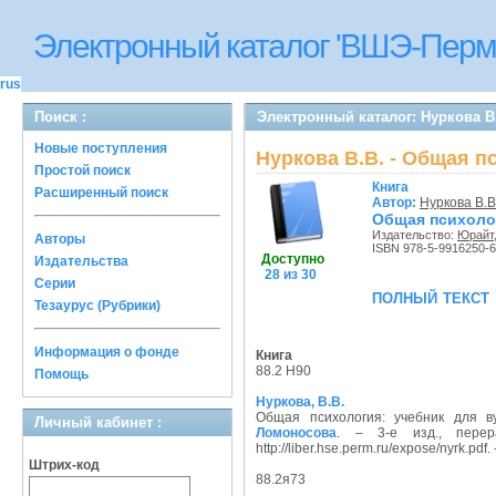
Электронный каталог 'ВШЭ-Перм
rus
Поиск :
Электронный каталог: Нуркова В
Новые поступления
Нуркова В.В. - Общая п
Простой поиск
Книга
Расширенный поиск
Автор:
Нуркова В.В
Общая психолог
Издательство:
Юрайт
Авторы
ISBN 978-5-9916250-6
Доступно
Издательства
28 из 30
Серии
полный текст
Тезаурус (Рубрики)
Информация о фонде
Книга
88.2 Н90
Помощь
Нуркова, В.В.
Общая психология: учебник для в
Личный кабинет :
Ломоносова
. – 3-е изд., пере
http://liber.hse.perm.ru/expose/nyrk.pd
Штрих-код
88.2я73