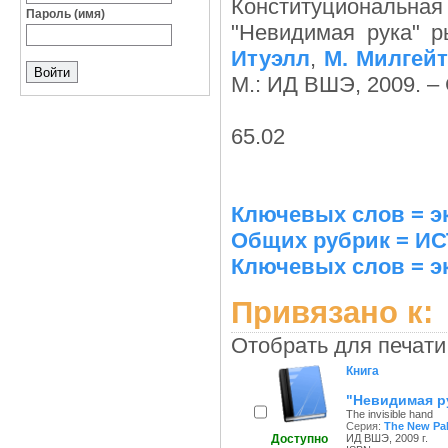
Конституциональная 
Пароль (имя)
"Невидимая рука" ры
Итуэлл
,
М. Милгей
М.: ИД ВШЭ, 2009. – С
65.02
Ключевых слов = э
Общих рубрик = 
Ключевых слов = э
Привязано к:
Отобрать для печати
Книга
"Невидимая ру
The invisible hand
Серия:
The New Pa
Доступно
ИД ВШЭ, 2009 г.