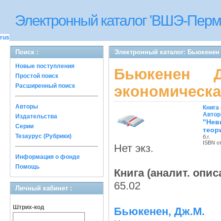
Электронный каталог 'ВШЭ-Перм
rus
Поиск :
Электронный каталог: Бьюкенен
Новые поступления
Бьюкенен Д
Простой поиск
Расширенный поиск
экономическа
Авторы
Книга 
Автор
Издательства
"Нев
Серии
теор
Тезаурус (Рубрики)
б.г.
ISBN о
Нет экз.
Информация о фонде
Помощь
Книга (аналит. опис
65.02
Личный кабинет :
Штрих-код
Бьюкенен, Дж.М.