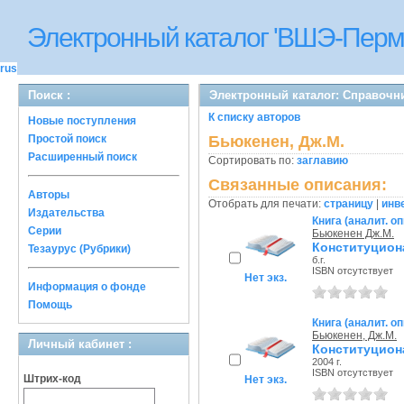
Электронный каталог 'ВШЭ-Перм
rus
Поиск :
Электронный каталог: Справочн
К списку авторов
Новые поступления
Простой поиск
Бьюкенен, Дж.М.
Расширенный поиск
Сортировать по:
заглавию
Связанные описания:
Авторы
Отобрать для печати:
страницу
|
инв
Издательства
Книга (аналит. о
Серии
Бьюкенен Дж.М.
Конституцион
Тезаурус (Рубрики)
б.г.
ISBN отсутствует
Нет экз.
Информация о фонде
Помощь
Книга (аналит. о
Бьюкенен, Дж.М.
Личный кабинет :
Конституцион
2004 г.
ISBN отсутствует
Штрих-код
Нет экз.