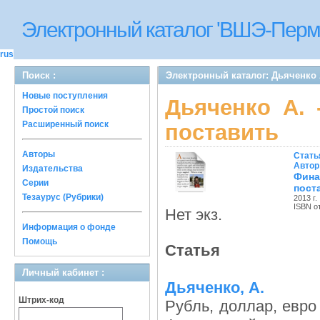
Электронный каталог 'ВШЭ-Перм
rus
Поиск :
Электронный каталог: Дьяченко А
Новые поступления
Дьяченко А. 
Простой поиск
Расширенный поиск
поставить
Авторы
Стать
Автор
Издательства
Фина
Серии
пост
Тезаурус (Рубрики)
2013 г.
ISBN о
Нет экз.
Информация о фонде
Помощь
Статья
Личный кабинет :
Дьяченко, А.
Штрих-код
Рубль, доллар, евро 