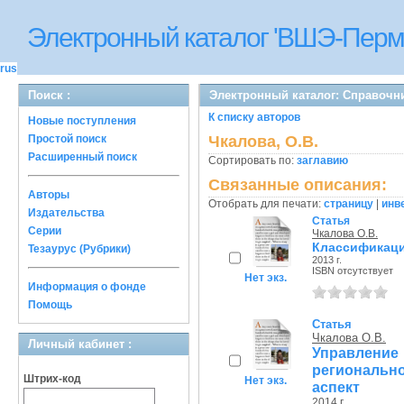
Электронный каталог 'ВШЭ-Перм
rus
Поиск :
Электронный каталог: Справочн
К списку авторов
Новые поступления
Простой поиск
Чкалова, О.В.
Расширенный поиск
Сортировать по:
заглавию
Связанные описания:
Авторы
Отобрать для печати:
страницу
|
инв
Издательства
Статья
Серии
Чкалова О.В.
Классификаци
Тезаурус (Рубрики)
2013 г.
ISBN отсутствует
Нет экз.
Информация о фонде
Помощь
Статья
Чкалова О.В.
Личный кабинет :
Управлен
регионально
Штрих-код
Нет экз.
аспект
2014 г.