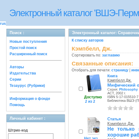
Электронный каталог 'ВШЭ-Перм
rus
Поиск :
Электронный каталог: Справочн
К списку авторов
Новые поступления
Простой поиск
Кэмпбелл, Дж.
Расширенный поиск
Сортировать по:
заглавию
Связанные описания:
Авторы
Отобрать для печати:
страницу
|
инв
Издательства
Книга
Серии
Кэмпбелл Дж.
Мифический об
Тезаурус (Рубрики)
Серия:
Philosophy
АСТ, 2002 г.
Доступно
ISBN 5-17-015510-7
Информация о фонде
Библиотека ВШЭ (Пе
2 из 2
Помощь
Личный кабинет :
Статья
Кэмпбелл Дж.
Не только 
Штрих-код
хорошие раб
Нет экз.