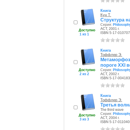
Книга
Кун Т.
Структура на
Серия:
Philosoph
АСТ, 2001 г.
Доступно
ISBN 5-17-010707
1 из 1
Книга
Тоффлер Э.
Метаморфоз
пороге XXI ве
Доступно
Серия:
Philosoph
2 из 2
АСТ, 2002 г.
ISBN 5-17-004183
Книга
Тоффлер Э.
Третья волна
The third wave
Серия:
Philosoph
Доступно
АСТ, 2004 г.
3 из 3
ISBN 5-17-011040