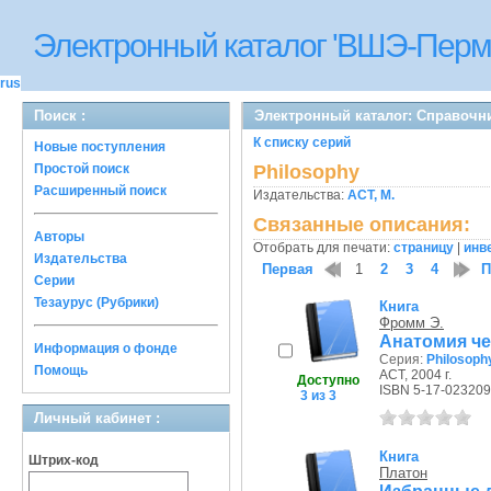
Электронный каталог 'ВШЭ-Перм
rus
Поиск :
Электронный каталог: Справочни
К списку серий
Новые поступления
Простой поиск
Philosophy
Расширенный поиск
Издательства:
АСТ, М.
Связанные описания:
Авторы
Отобрать для печати:
страницу
|
инв
Издательства
Первая
1
2
3
4
П
Серии
Тезаурус (Рубрики)
Книга
Фромм Э.
Анатомия че
Информация о фонде
Серия:
Philosoph
Помощь
АСТ, 2004 г.
Доступно
ISBN 5-17-023209
3 из 3
Личный кабинет :
Книга
Штрих-код
Платон