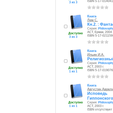
ISBN 5-17-014041
3 из 3
Книга
Лем С.
Кн.2. : Фант
Серия:
Philosoph
АСТ, Ермак, 2004 г
Доступно
ISBN 5-17-021159
3 из 3
Книга
Ильин И.А.
Религиозны
Серия:
Philosoph
АСТ, 2003 г.
Доступно
ISBN 5-17-019076
1 из 1
Книга
Августин Аврел
Исповедь
Гиппонског
Доступно
Серия:
Philosoph
1 из 1
АСТ, 2003 г.
ISBN отсутствует