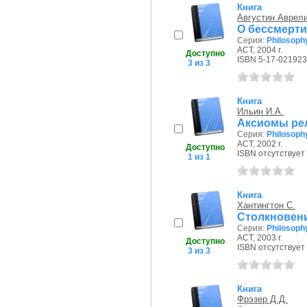
Книга
Августин Аврел
О бессмерт
Серия:
Philosoph
АСТ, 2004 г.
Доступно
ISBN 5-17-021923
3 из 3
Книга
Ильин И.А.
Аксиомы ре
Серия:
Philosoph
АСТ, 2002 г.
Доступно
ISBN отсутствует
1 из 1
Книга
Хантингтон С.
Столкновени
Серия:
Philosoph
АСТ, 2003 г.
Доступно
ISBN отсутствует
3 из 3
Книга
Фрэзер Д.Д.