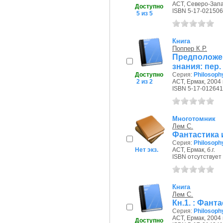
АСТ, Северо-Запад
Доступно
ISBN 5-17-021506
5 из 5
Книга
Поппер К.Р.
Предполож
знания: пер. 
Доступно
Серия:
Philosoph
2 из 2
АСТ, Ермак, 2004 г
ISBN 5-17-012641
Многотомник
Лем С.
Фантастика и
Серия:
Philosoph
Нет экз.
АСТ, Ермак, б.г.
ISBN отсутствует
Книга
Лем С.
Кн.1. : Фант
Серия:
Philosoph
АСТ, Ермак, 2004 г
Доступно