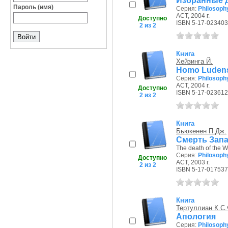
Избранные 
Пароль (имя)
Серия:
Philosoph
АСТ, 2004 г.
Доступно
ISBN 5-17-023403
2 из 2
Книга
Хейзинга Й.
Homo Ludens
Серия:
Philosoph
АСТ, 2004 г.
Доступно
ISBN 5-17-023612
2 из 2
Книга
Бьюкенен П.Дж.
Смерть Запад
The death of the W
Серия:
Philosoph
Доступно
АСТ, 2003 г.
2 из 2
ISBN 5-17-017537
Книга
Тертуллиан К.С.
Апология
Серия:
Philosoph