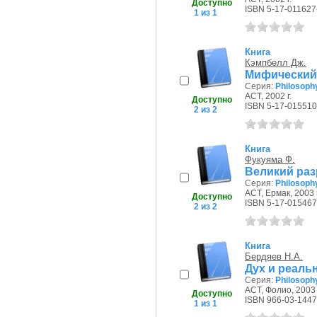
Доступно
ISBN 5-17-011627
1 из 1
Книга
Кэмпбелл Дж.
Мифический о
Серия:
Philosoph
АСТ, 2002 г.
Доступно
ISBN 5-17-015510
2 из 2
Книга
Фукуяма Ф.
Великий ра
Серия:
Philosoph
АСТ, Ермак, 2003 г
Доступно
ISBN 5-17-015467
2 из 2
Книга
Бердяев Н.А.
Дух и реаль
Серия:
Philosoph
АСТ, Фолио, 2003 
Доступно
ISBN 966-03-1447
1 из 1