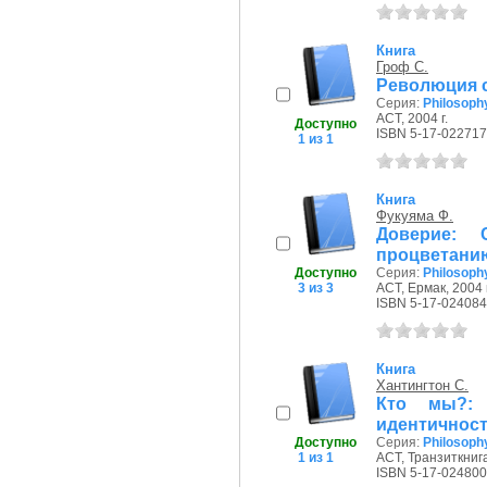
Книга
Гроф С.
Революция с
Серия:
Philosoph
АСТ, 2004 г.
Доступно
ISBN 5-17-022717
1 из 1
Книга
Фукуяма Ф.
Доверие: 
процветанию:
Доступно
Серия:
Philosoph
3 из 3
АСТ, Ермак, 2004 г
ISBN 5-17-024084
Книга
Хантингтон С.
Кто мы?: 
идентичности
Доступно
Серия:
Philosoph
1 из 1
АСТ, Транзиткнига
ISBN 5-17-024800