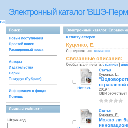
Электронный каталог 'ВШЭ-Перм
rus
Поиск :
Электронный каталог: Справочн
К списку авторов
Новые поступления
Простой поиск
Куценко, Е.
Расширенный поиск
Сортировать по:
заглавию
Связанные описания:
Авторы
Отобрать для печати:
страницу
|
инв
Издательства
Статья
Серии
Куценко, Е.
"Водоворо
Тезаурус (Рубрики)
отраслевой 
Нет экз.
2019 г.
Информация о фонде
ISBN отсутствует
Помощь
Личный кабинет :
Статья
Куценко, Е.
Можно ли б
Штрих-код
инновацион